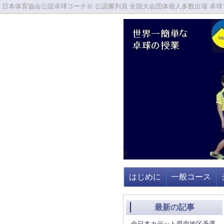
日本体育協会公認卓球コーチⅢ 公認審判員 全国大会団体個人多数出場 卓球マ
はじめに
一般コース
最新の記事
全日本カデット県南地区予選