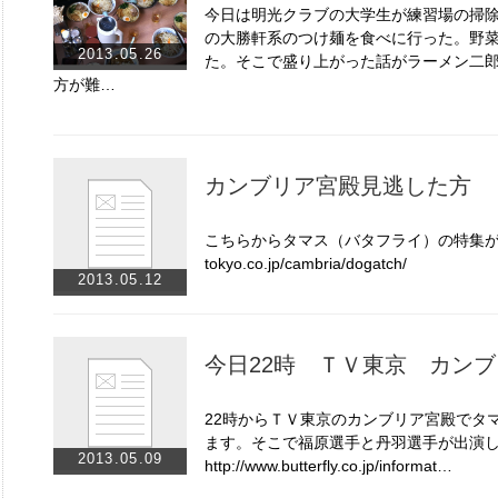
今日は明光クラブの大学生が練習場の掃
の大勝軒系のつけ麺を食べに行った。野
2013.05.26
た。そこで盛り上がった話がラーメン二
方が難…
カンブリア宮殿見逃した方
こちらからタマス（バタフライ）の特集が見れます
tokyo.co.jp/cambria/dogatch/
2013.05.12
今日22時 ＴＶ東京 カン
22時からＴＶ東京のカンブリア宮殿でタ
ます。そこで福原選手と丹羽選手が出演
2013.05.09
http://www.butterfly.co.jp/informat…