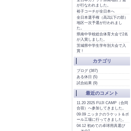
が行なわれました。
裕子コーチが全日本へ
全日本選手権（高2以下の部）
地区一次予選が行われまし
た。
県南中学校総合体育大会で2名
が入賞しました。
茨城県中学生学年別大会で入
賞！
カテゴリ
ブログ (387)
ある休日 (5)
試合結果 (9)
最近のコメント
11.20 2025 FUJI CAMP（合同
合宿）へ参加してきました。
09.09 ニッタクのラケット＆ボ
ール工場に行ってきました。
04.12 初めての卓球用具選び
その1