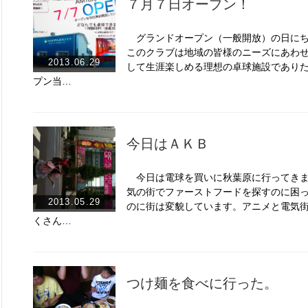
７月７日オープン！
グランドオープン（一般開放）の日にち
このクラブは地域の皆様のニーズにあわ
2013.06.29
して生涯楽しめる理想の卓球施設であり
プン当…
今日はＡＫＢ
今日は電球を買いに秋葉原に行ってきま
気の街でファーストフードを探すのに困
2013.05.29
のに街は変貌しています。アニメと電気
くさん…
つけ麺を食べに行った。