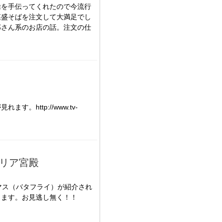
除を手伝ってくれたので今流行
菜盛そばを注文して大満足でし
郎さん系のお店の話。注文の仕
。http://www.tv-
ブリア宮殿
マス（バタフライ）が紹介され
します。お見逃し無く！！