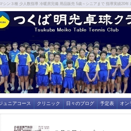
シン３種 少人数指導 冷暖房完備 用品販売 5歳～シニアまで 指導実績20年 
ジュニアコース
クリニック
日々のブログ
予定表
オン