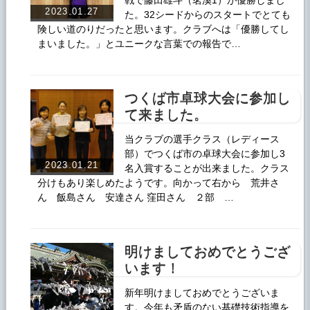
戦で藤田雄斗（茗溪1）が優勝しまし
2023.01.27
た。32シードからのスタートでとても
険しい道のりだったと思います。クラブへは「優勝してし
まいました。」とユニークな言葉での報告で…
つくば市卓球大会に参加し
て来ました。
当クラブの選手クラス（レディース
部）でつくば市の卓球大会に参加し3
2023.01.21
名入賞することが出来ました。クラス
分けもあり楽しめたようです。向かって右から 荒井さ
ん 飯島さん 安達さん 窪田さん ２部 …
明けましておめでとうござ
います！
新年明けましておめでとうございま
す。今年も矛盾のない基礎技術指導を