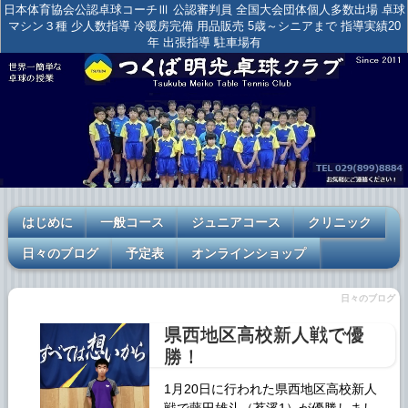
日本体育協会公認卓球コーチⅢ 公認審判員 全国大会団体個人多数出場 卓球
マシン３種 少人数指導 冷暖房完備 用品販売 5歳～シニアまで 指導実績20
年 出張指導 駐車場有
はじめに
一般コース
ジュニアコース
クリニック
日々のブログ
予定表
オンラインショップ
日々のブログ
県西地区高校新人戦で優
勝！
1月20日に行われた県西地区高校新人