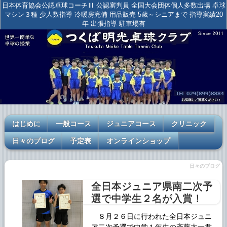
日本体育協会公認卓球コーチⅢ 公認審判員 全国大会団体個人多数出場 卓球
マシン３種 少人数指導 冷暖房完備 用品販売 5歳～シニアまで 指導実績20
年 出張指導 駐車場有
はじめに
一般コース
ジュニアコース
クリニック
日々のブログ
予定表
オンラインショップ
日々のブログ
全日本ジュニア県南二次予
選で中学生２名が入賞！
８月２６日に行われた全日本ジュニ