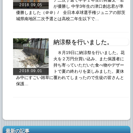
ア二次予選で中学１年生の斉藤太一君
2018.09.05
が優勝し 中学3年生の津口創志君が準
優勝しました（＠＠）/ 全日本卓球選手権ジュニアの部茨
城県南地区二次予選とは高校二年生以下で…
納涼祭を行いました。
８月19日に納涼祭を行いました。花
火を２万円分買い込み、また保護者に
持ち寄っていただいた食べ物やデザー
2018.09.01
トで夏の終わりを楽しみました。夏休
み中にすごい雑草に覆われてしまったので生徒の皆さんと
保護…
最新の記事