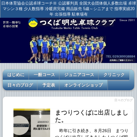
日本体育協会公認卓球コーチⅢ 公認審判員 全国大会団体個人多数出場 卓球
マシン３種 少人数指導 冷暖房完備 用品販売 5歳～シニアまで 指導実績20
年 出張指導 駐車場有
はじめに
一般コース
ジュニアコース
クリニック
日々のブログ
予定表
オンラインショップ
日々のブログ
まつりつくばに出店しまし
た。
昨年に引き続き、８月26日 まつり