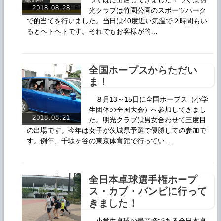
つくばに出店してきました！つくば明
2018.08.28
光クラブは竹園公園のスポーツパーク
で的当てを行いました。当日は40度近い気温で２時間もい
るとヘトヘトです。それでもお客様が的…
全国ホープスからただい
ま！
８月13～15日に全国ホープス（小学
生団体の全国大会）へ参加してきまし
2018.08.21
た。明光クラブは男女合わせて三度目
の出場です。今年は女子が茨城県予選で優勝しての参加で
す。例年、千駄ヶ谷の東京体育館で行ってい…
全日本卓球選手権ホープ
ス・カブ・バンビに行って
きました！
小学生卓球の最高峰である全日本卓