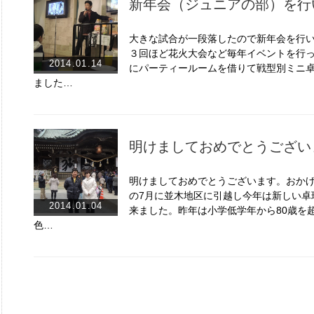
新年会（ジュニアの部）を行
大きな試合が一段落したので新年会を行
３回ほど花火大会など毎年イベントを行
2014.01.14
にパーティールームを借りて戦型別ミニ
ました…
明けましておめでとうござい
明けましておめでとうございます。おか
の7月に並木地区に引越し今年は新しい卓
2014.01.04
来ました。昨年は小学低学年から80歳を
色…