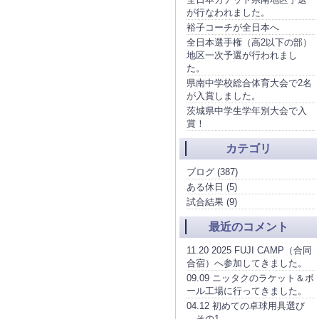
が行なわれました。
裕子コーチが全日本へ
全日本選手権（高2以下の部）
地区一次予選が行われまし
た。
県南中学校総合体育大会で2名
が入賞しました。
茨城県中学生学年別大会で入
賞！
カテゴリ
ブログ (387)
ある休日 (5)
試合結果 (9)
最近のコメント
11.20 2025 FUJI CAMP（合同
合宿）へ参加してきました。
09.09 ニッタクのラケット＆ボ
ール工場に行ってきました。
04.12 初めての卓球用具選び
その1