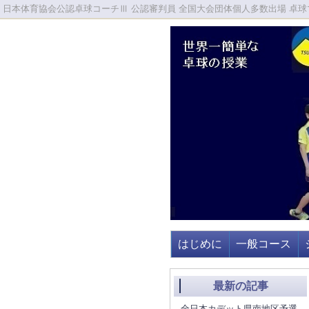
日本体育協会公認卓球コーチⅢ 公認審判員 全国大会団体個人多数出場 卓球マ
はじめに
一般コース
最新の記事
全日本カデット県南地区予選