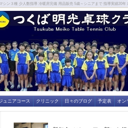
シン３種 少人数指導 冷暖房完備 用品販売 5歳～シニアまで 指導実績20年 
ジュニアコース
クリニック
日々のブログ
予定表
オン